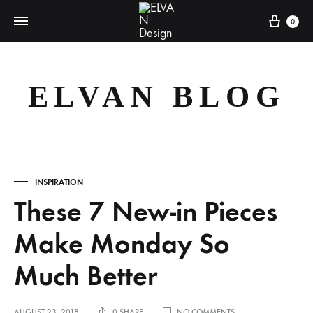
Cart
0
ELVAN BLOG
INSPIRATION
These 7 New-in Pieces
Make Monday So
Much Better
ON
AUGUST 23, 2018
0 SHARE
NO COMMENTS