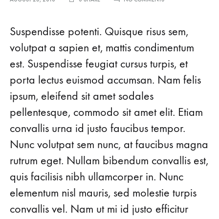
THESE
7
NEW-
Suspendisse potenti. Quisque risus sem,
IN
PIECES
volutpat a sapien et, mattis condimentum
MAKE
est. Suspendisse feugiat cursus turpis, et
MONDAY
SO
porta lectus euismod accumsan. Nam felis
MUCH
BETTER
ipsum, eleifend sit amet sodales
pellentesque, commodo sit amet elit. Etiam
convallis urna id justo faucibus tempor.
Nunc volutpat sem nunc, at faucibus magna
rutrum eget. Nullam bibendum convallis est,
quis facilisis nibh ullamcorper in. Nunc
elementum nisl mauris, sed molestie turpis
convallis vel. Nam ut mi id justo efficitur