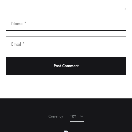
TRY
USD
Currency
TRY