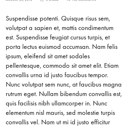
15
REASONS
THE
Suspendisse potenti. Quisque risus sem,
AMISH
WERE
volutpat a sapien et, mattis condimentum
RIGHT
est. Suspendisse feugiat cursus turpis, et
ABOUT
SUMMERS
porta lectus euismod accumsan. Nam felis
ipsum, eleifend sit amet sodales
pellentesque, commodo sit amet elit. Etiam
convallis urna id justo faucibus tempor.
Nunc volutpat sem nunc, at faucibus magna
rutrum eget. Nullam bibendum convallis est,
quis facilisis nibh ullamcorper in. Nunc
elementum nisl mauris, sed molestie turpis
convallis vel. Nam ut mi id justo efficitur