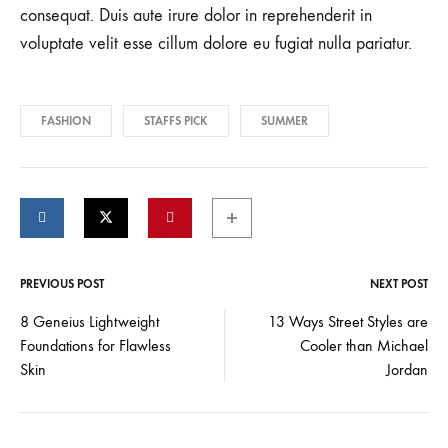
consequat. Duis aute irure dolor in reprehenderit in
voluptate velit esse cillum dolore eu fugiat nulla pariatur.
FASHION
STAFFS PICK
SUMMER
PREVIOUS POST
NEXT POST
Post
8 Geneius Lightweight
13 Ways Street Styles are
Foundations for Flawless
Cooler than Michael
navigation
Skin
Jordan