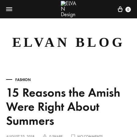
Cart
0
ELVAN BLOG
FASHION
15 Reasons the Amish
Were Right About
Summers
ON
AUGUST 23, 2018
0 SHARE
NO COMMENTS