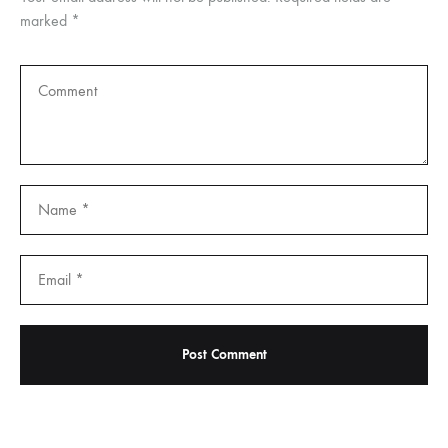
marked
*