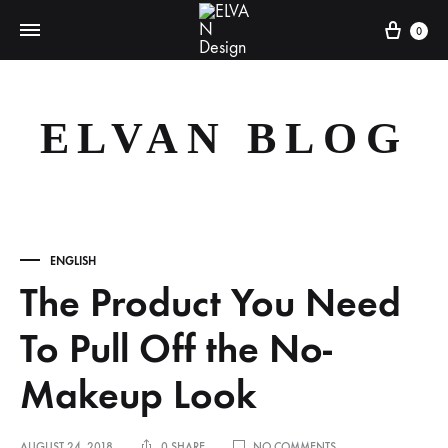
Cart
0
ELVAN BLOG
ENGLISH
The Product You Need
To Pull Off the No-
Makeup Look
ON
AUGUST 24, 2018
0 SHARE
NO COMMENTS