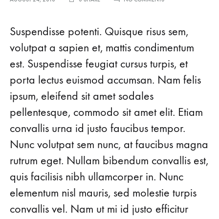
THE
PRODUCT
YOU
Suspendisse potenti. Quisque risus sem,
NEED
TO
volutpat a sapien et, mattis condimentum
PULL
est. Suspendisse feugiat cursus turpis, et
OFF
THE
porta lectus euismod accumsan. Nam felis
NO-
MAKEUP
ipsum, eleifend sit amet sodales
LOOK
pellentesque, commodo sit amet elit. Etiam
convallis urna id justo faucibus tempor.
Nunc volutpat sem nunc, at faucibus magna
rutrum eget. Nullam bibendum convallis est,
quis facilisis nibh ullamcorper in. Nunc
elementum nisl mauris, sed molestie turpis
convallis vel. Nam ut mi id justo efficitur